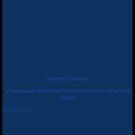
Снятие стресса
с помощью
приборов биологической обратной
связи.
Антистресс