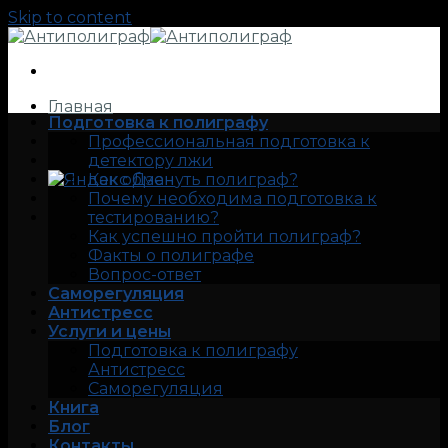
Skip to content
Главная
Подготовка к полиграфу
Профессиональная подготовка к
детектору лжи
Как обмануть полиграф?
Почему необходима подготовка к
тестированию?
Как успешно пройти полиграф?
Факты о полиграфе
Вопрос-ответ
Саморегуляция
Антистресс
Услуги и цены
Подготовка к полиграфу
Антистресс
Саморегуляция
Книга
Блог
Контакты