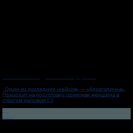
«Алкоголичка». Будни антиполиграфолога
Один из последних «кейсов» — «Алкоголичка».
Приходит на подготовку приятная женщина в
строгом деловом [...]
08
Фев