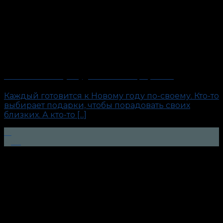
«Тесты на измену». Будни антиполиграфолога
Каждый готовится к Новому году по-своему. Кто-то
выбирает подарки, чтобы порадовать своих
близких. А кто-то [...]
15
Дек