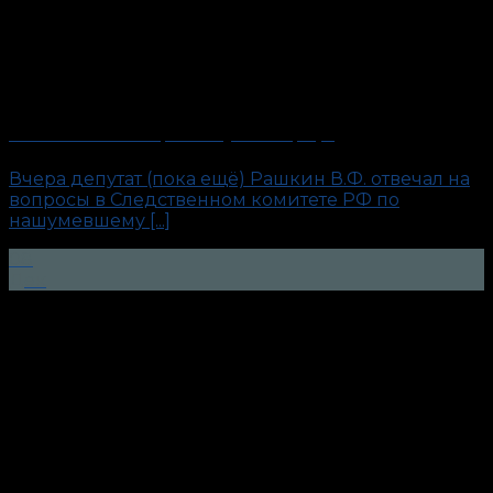
Рашкин и Лосяш. Причём тут полиграф?
Вчера депутат (пока ещё) Рашкин В.Ф. отвечал на
вопросы в Следственном комитете РФ по
нашумевшему [...]
08
Дек