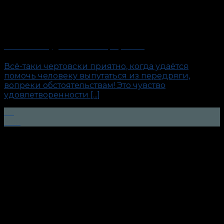
«Капитан». Будни антиполиграфолога
Всё-таки чертовски приятно, когда удаётся
помочь человеку выпутаться из передряги,
вопреки обстоятельствам! Это чувство
удовлетворенности [...]
05
Ноя