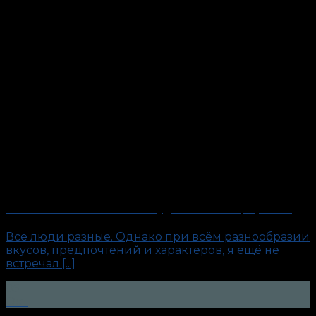
Слишком честный человек. Будни антиполиграфолога
Все люди разные. Однако при всём разнообразии
вкусов, предпочтений и характеров, я ещё не
встречал [...]
05
Окт