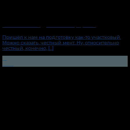
«Честный мент». Будни антиполиграфолога
Пришёл к нам на подготовку как-то участковый.
Можно сказать, честный мент. Ну, относительно
честный, конечно, [...]
15
Июн