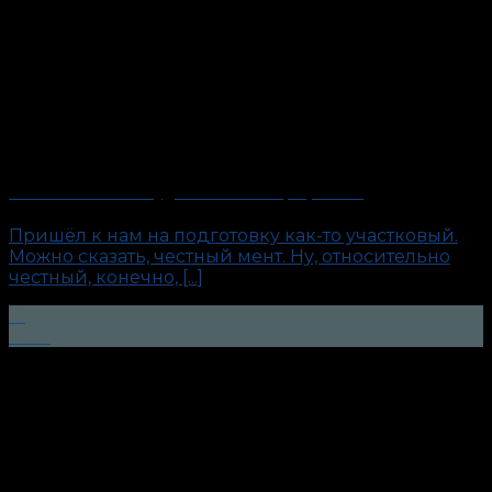
«Честный мент». Будни антиполиграфолога
Пришёл к нам на подготовку как-то участковый.
Можно сказать, честный мент. Ну, относительно
честный, конечно, [...]
15
Июн