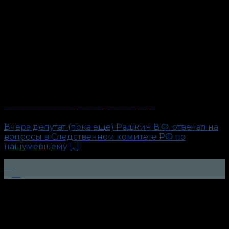
Рашкин и Лосяш. Причём тут полиграф?
Вчера депутат (пока ещё) Рашкин В.Ф. отвечал на
вопросы в Следственном комитете РФ по
нашумевшему [...]
08
Дек