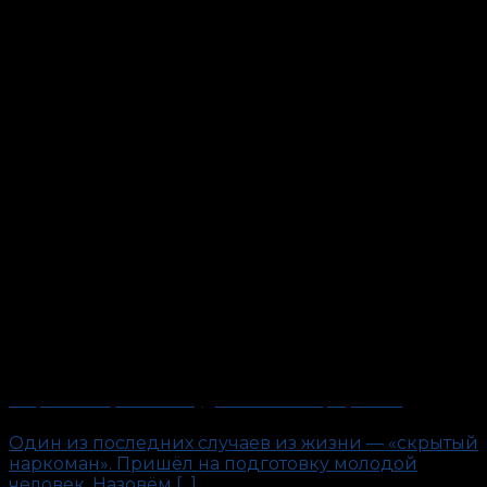
«Скрытый наркоман». Будни антиполиграфолога
Один из последних случаев из жизни — «скрытый
наркоман». Пришёл на подготовку молодой
человек. Назовём [...]