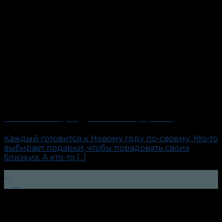
«Тесты на измену». Будни антиполиграфолога
Каждый готовится к Новому году по-своему. Кто-то
выбирает подарки, чтобы порадовать своих
близких. А кто-то [...]
15
Дек