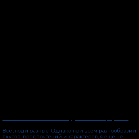
Слишком честный человек. Будни антиполиграфолога
Все люди разные. Однако при всём разнообразии
вкусов, предпочтений и характеров, я ещё не