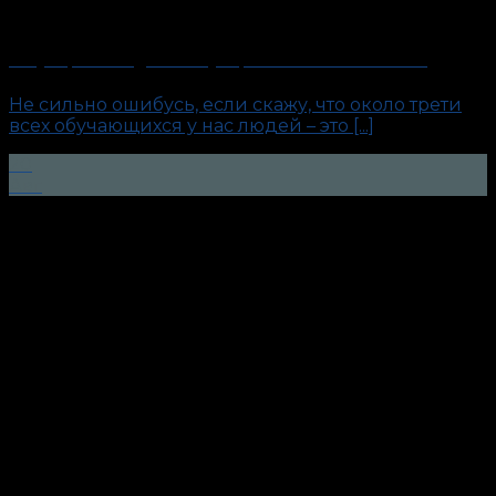
Закупщик. О бедном закупщике замолвите слово…
Не сильно ошибусь, если скажу, что около трети
всех обучающихся у нас людей – это [...]
20
Авг