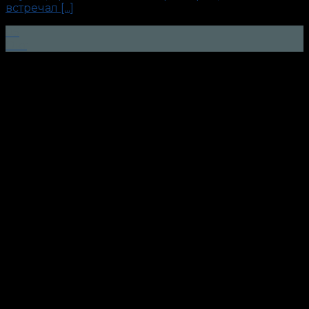
встречал [...]
05
Окт