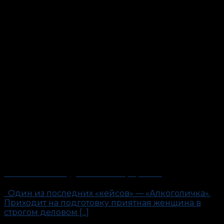
«Алкоголичка». Будни антиполиграфолога
Один из последних «кейсов» — «Алкоголичка».
Приходит на подготовку приятная женщина в
строгом деловом [...]