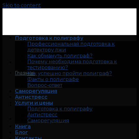
Skip to content
Подготовка к полиграфу
Профессиональная подготовка к
детектору лжи
Как обмануть полиграф?
Почему необходима подготовка к
тестированию?
Главная
Как успешно пройти полиграф?
Факты о полиграфе
Вопрос-ответ
Саморегуляция
Антистресс
Услуги и цены
Подготовка к полиграфу
Антистресс
Саморегуляция
Книга
Блог
Контакты