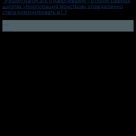
Решил написать о наболевшем – о полиграфных
школах. «Корпорация монстров» определённо
стала доминировать в [...]
06
Фев