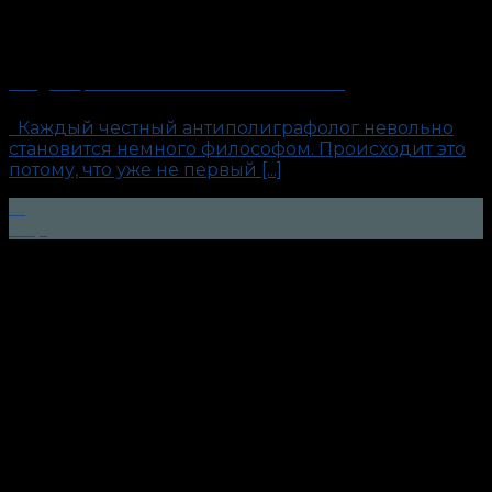
Кладбище маленьких человеческих тайн
Каждый честный антиполиграфолог невольно
становится немного философом. Происходит это
потому, что уже не первый [...]
15
Мар