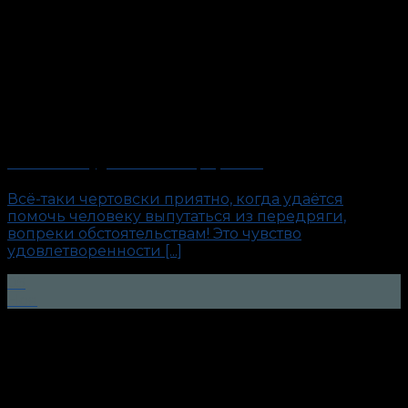
«Капитан». Будни антиполиграфолога
Всё-таки чертовски приятно, когда удаётся
помочь человеку выпутаться из передряги,
вопреки обстоятельствам! Это чувство
удовлетворенности [...]
05
Ноя