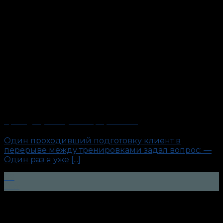
Про «Единую Базу Полиграфологов»
Один проходивший подготовку клиент в
перерыве между тренировками задал вопрос: —
Один раз я уже [...]
09
Окт