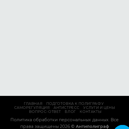
ГЛАВНАЯ
ПОДГОТОВКА К ПОЛИГРАФУ
САМОРЕГУЛЯЦИЯ
АНТИСТРЕСС
УСЛУГИ И ЦЕНЫ
ВОПРОС-ОТВЕТ
БЛОГ
КОНТАКТЫ
Политика обработки персональных данных.
Все
права защищены 2026 ©
Антиполиграф