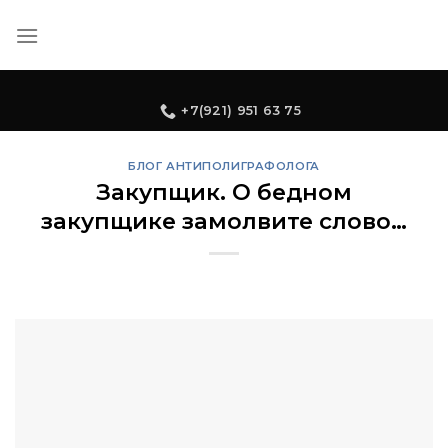
Skip
to
content
+7(921) 951 63 75
БЛОГ АНТИПОЛИГРАФОЛОГА
Закупщик. О бедном
закупщике замолвите слово…