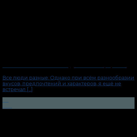
Слишком честный человек. Будни антиполиграфолога
Все люди разные. Однако при всём разнообразии
вкусов, предпочтений и характеров, я ещё не
встречал [...]
05
Окт