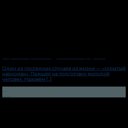
«Скрытый наркоман». Будни антиполиграфолога
Один из последних случаев из жизни — «скрытый
наркоман». Пришёл на подготовку молодой
человек. Назовём [...]
31
Окт