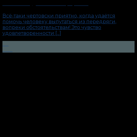
«Капитан». Будни антиполиграфолога
Всё-таки чертовски приятно, когда удаётся
помочь человеку выпутаться из передряги,
вопреки обстоятельствам! Это чувство
удовлетворенности [...]
05
Ноя