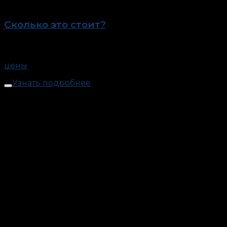
Сколько это стоит?
Стоимость 1 часа – 5 тыс.руб.
цены
Узнать подробнее
Антистресс
1. Ознакомительная разовая сессия по
программе «Антистресс».
Стоимость 1 часа – 5
тыс.руб.
Что включает: