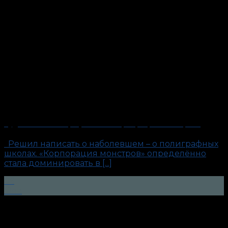
Будни антиполиграфолога: «Корпорация монстров»
Решил написать о наболевшем – о полиграфных
школах. «Корпорация монстров» определённо
стала доминировать в [...]
06
Фев