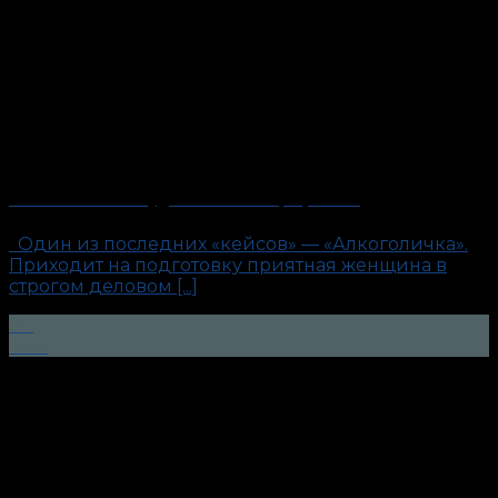
«Алкоголичка». Будни антиполиграфолога
Один из последних «кейсов» — «Алкоголичка».
Приходит на подготовку приятная женщина в
строгом деловом [...]
08
Фев