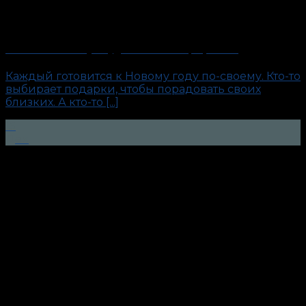
«Тесты на измену». Будни антиполиграфолога
Каждый готовится к Новому году по-своему. Кто-то
выбирает подарки, чтобы порадовать своих
близких. А кто-то [...]
15
Дек