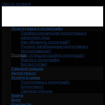
Skip to content
Подготовка к полиграфу
Профессиональная подготовка к
детектору лжи
Как обмануть полиграф?
Почему необходима подготовка к
тестированию?
Главная
Как успешно пройти полиграф?
Факты о полиграфе
Вопрос-ответ
Саморегуляция
Антистресс
Услуги и цены
Подготовка к полиграфу
Антистресс
Саморегуляция
Книга
Блог
Контакты