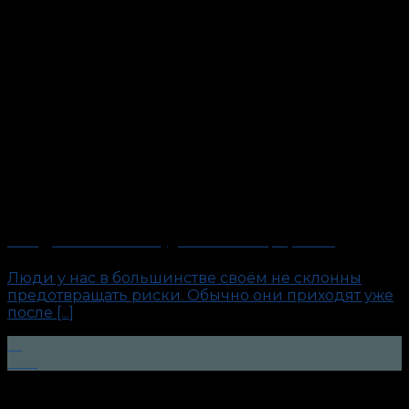
«Внедрённый агент». Будни антиполиграфолога
Люди у нас в большинстве своём не склонны
предотвращать риски. Обычно они приходят уже
после [...]
13
Ноя