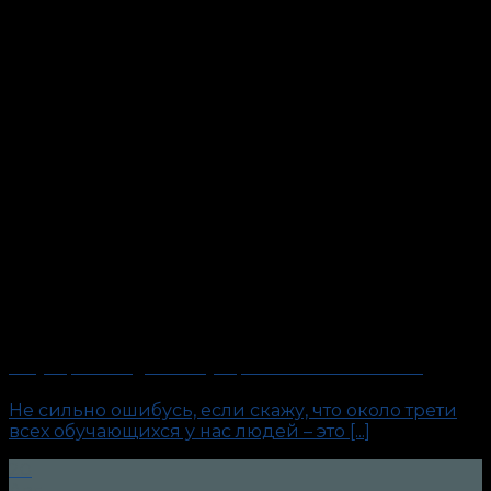
Закупщик. О бедном закупщике замолвите слово…
Не сильно ошибусь, если скажу, что около трети
всех обучающихся у нас людей – это [...]
20
Авг