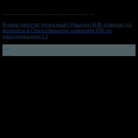
Рашкин и Лосяш. Причём тут полиграф?
Вчера депутат (пока ещё) Рашкин В.Ф. отвечал на
вопросы в Следственном комитете РФ по
нашумевшему [...]
08
Дек