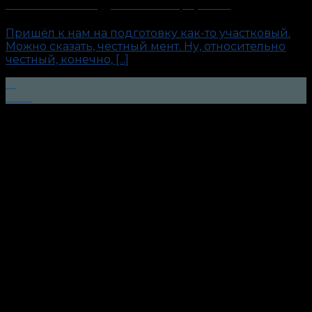
«Честный мент». Будни антиполиграфолога
Пришёл к нам на подготовку как-то участковый.
Можно сказать, честный мент. Ну, относительно
честный, конечно, [...]
15
Июн