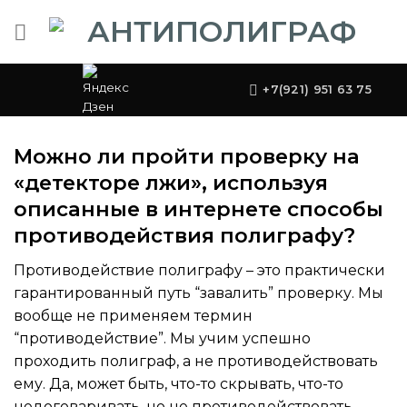
Skip
to
content
+7(921) 951 63 75
Можно ли пройти проверку на
«детекторе лжи», используя
описанные в интернете способы
противодействия полиграфу?
Противодействие полиграфу – это практически
гарантированный путь “завалить” проверку. Мы
вообще не применяем термин
“противодействие”. Мы учим успешно
проходить полиграф, а не противодействовать
ему. Да, может быть, что-то скрывать, что-то
недоговаривать, но не противодействовать.